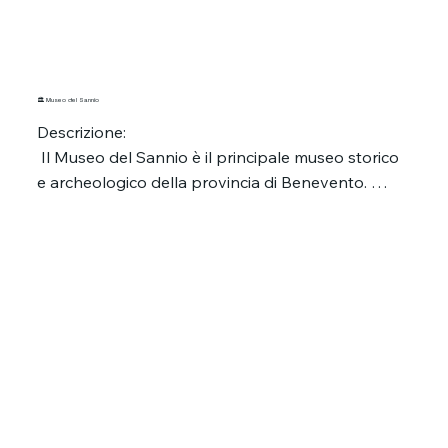
🏛️ Museo del Sannio
Descrizione:

 Il Museo del Sannio è il principale museo storico 
e archeologico della provincia di Benevento. 
Situato all’interno dell’ex monastero benedettino 
di Santa Sofia, rappresenta un viaggio 
affascinante attraverso le epoche: dalla preistoria 
al Medioevo, fino all’età contemporanea.

Storia:

 Fondato nel 1873, il museo fu creato per 
raccogliere reperti provenienti dall’intera area del 
Sannio. La sede attuale fu istituita nel 1929, 
integrando i suggestivi ambienti monastici del 
complesso di Santa Sofia, dichiarato in seguito 