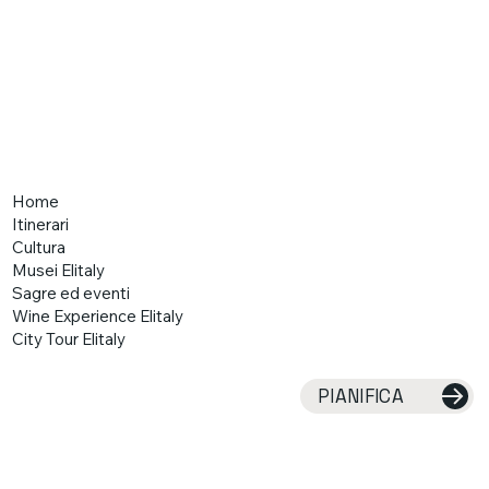
Home
Itinerari
Cultura
Musei Elitaly
Sagre ed eventi
Wine Experience Elitaly
City Tour Elitaly
Ispirazione
Gift Card
PIANIFICA
Il mondo Elitaly
Chi siamo