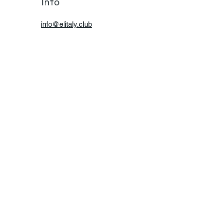
Info
info@elitaly.club
Iscriviti alla nostra new
Iscriviti alla nostra e-mail newsletter per non perderti nessun
Email
*