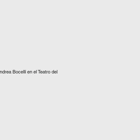
tico. No solo es un espacio
l arraigo de la comunidad con
rtunidad para conocer el alma
drea Bocelli en el Teatro del