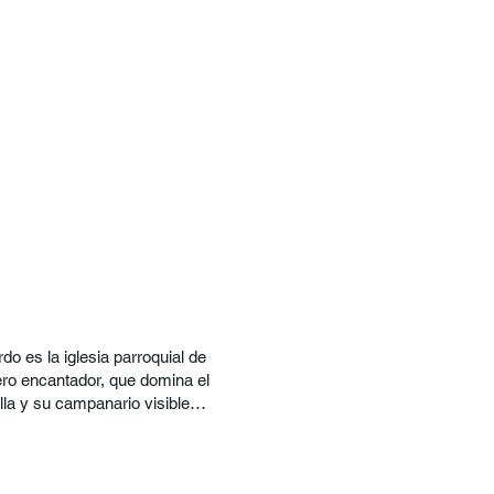
 pero encantador, que domina el
lla y su campanario visible
n lugar de recogimiento y
queñas joyas artísticas en su