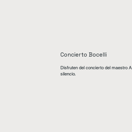
identidad espiritual y cultural de Laja
religioso, sino también un símbolo de
sus tradiciones. Visitarla es una opo
más íntima del pueblo.
Concierto Bocelli
Disfruten del concierto del maestro An
silencio.