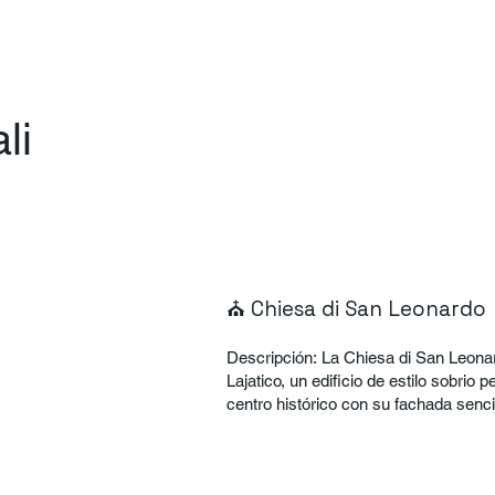
ali
⛪ Chiesa di San Leonardo
Descripción: La Chiesa di San Leonardo es la iglesia parroquial de
Lajatico, un edificio de estilo sobrio
centro histórico con su fachada senci
desde varios puntos del pueblo. Es u
espiritualidad que también guarda pe
interior. Historia: Dedicada a San Leonardo, protector de los