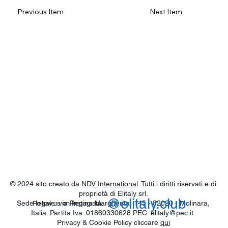
Previous Item
Next Item
© 2024 sito creato da
NDV International
. Tutti i diritti riservati e di
proprietà di Elitaly srl.
@elitaly.club
Sede legale: via Regina Margherita, 145 - 82020 - Molinara,
Follow us on Instagram
Italia. Partita Iva: 01860330628 PEC:
elitaly@pec.it
Privacy & Cookie Policy cliccare
qui