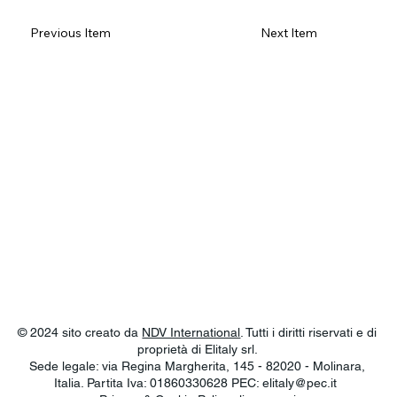
Previous Item
Next Item
© 2024 sito creato da
NDV International
. Tutti i diritti riservati e di
proprietà di Elitaly srl.
Sede legale: via Regina Margherita, 145 - 82020 - Molinara,
Italia. Partita Iva: 01860330628 PEC:
elitaly@pec.it