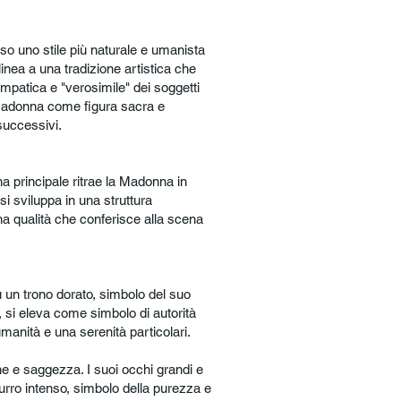
rso uno stile più naturale e umanista
inea a una tradizione artistica che
mpatica e "verosimile" dei soggetti
a Madonna come figura sacra e
successivi.
a principale ritrae la Madonna in
i sviluppa in una struttura
na qualità che conferisce alla scena
 un trono dorato, simbolo del suo
, si eleva come simbolo di autorità
anità e una serenità particolari.
e e saggezza. I suoi occhi grandi e
zurro intenso, simbolo della purezza e