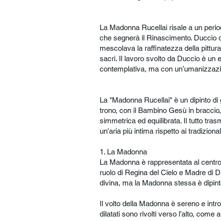
La Madonna Rucellai risale a un period
che segnerà il Rinascimento. Duccio di
mescolava la raffinatezza della pittur
sacri. Il lavoro svolto da Duccio è u
contemplativa, ma con un’umanizzazione
La "Madonna Rucellai" è un dipinto di 
trono, con il Bambino Gesù in braccio,
simmetrica ed equilibrata. Il tutto tr
un'aria più intima rispetto ai tradizional
1. La Madonna
La Madonna è rappresentata al centro 
ruolo di Regina del Cielo e Madre di Di
divina, ma la Madonna stessa è dipint
Il volto della Madonna è sereno e int
dilatati sono rivolti verso l’alto, co