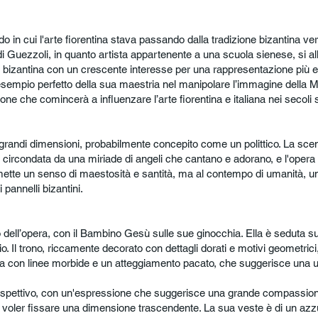
o in cui l'arte fiorentina stava passando dalla tradizione bizantina ve
 Guezzoli, in quanto artista appartenente a una scuola sienese, si all
a bizantina con un crescente interesse per una rappresentazione più e
n esempio perfetto della sua maestria nel manipolare l’immagine dell
 che comincerà a influenzare l’arte fiorentina e italiana nei secoli 
grandi dimensioni, probabilmente concepito come un polittico. La scen
 circondata da una miriade di angeli che cantano e adorano, e l'opera s
asmette un senso di maestosità e santità, ma al contempo di umanità, u
i pannelli bizantini.
dell’opera, con il Bambino Gesù sulle sue ginocchia. Ella è seduta su
o. Il trono, riccamente decorato con dettagli dorati e motivi geometrici
a con linee morbide e un atteggiamento pacato, che suggerisce una um
rospettivo, con un'espressione che suggerisce una grande compassion
me a voler fissare una dimensione trascendente. La sua veste è di un az