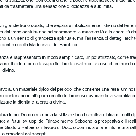
 da trasmettere una sensazione di dolcezza e sublimità.
n grande trono dorato, che separa simbolicamente il divino dal terren
ttura del trono contribuisce ad accrescere la maestosità e la sacralità
ono a un senso di grandezza spirituale, ma l’assenza di dettagli archite
ra centrale della Madonna e del Bambino.
nanza è rappresentato in modo semplificato, un po’ stilizzato, come tr
sacre. Il colore oro e le superfici lucide esaltano il senso di un mondo 
l divino.
 tavola, un materiale tipico del periodo, che consente una resa luminos
oro conferiscono all’opera un effetto luminoso, evocando la sacralità de
zzare la dignità e la grazia divina.
aniera in cui Duccio mescola la stilizzazione bizantina (tipica di molti d
ude ai futuri sviluppi del Rinascimento. Sebbene la prospettiva e il rea
 Giotto o Raffaello, il lavoro di Duccio comincia a fare intuire una raf
 le emozioni dei soggetti.