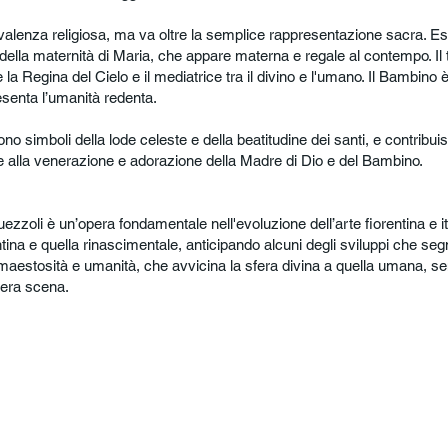
alenza religiosa, ma va oltre la semplice rappresentazione sacra. Es
della maternità di Maria, che appare materna e regale al contempo. Il t
 Regina del Cielo e il mediatrice tra il divino e l'umano. Il Bambino 
senta l’umanità redenta.
no simboli della lode celeste e della beatitudine dei santi, e contribu
te alla venerazione e adorazione della Madre di Dio e del Bambino.
zzoli è un’opera fondamentale nell'evoluzione dell’arte fiorentina e 
tina e quella rinascimentale, anticipando alcuni degli sviluppi che seg
maestosità e umanità, che avvicina la sfera divina a quella umana, se
ntera scena.