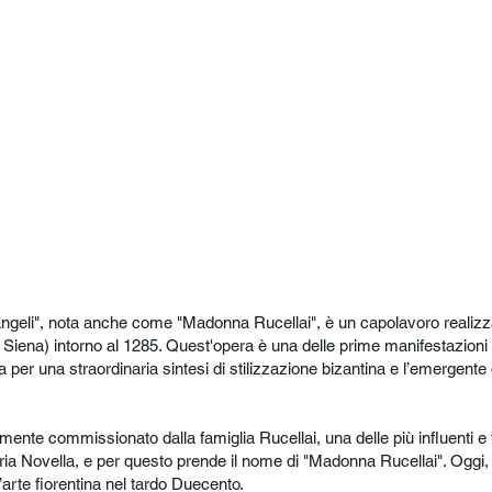
geli", nota anche come "Madonna Rucellai", è un capolavoro realizzato
iena) intorno al 1285. Quest'opera è una delle prime manifestazioni d
za per una straordinaria sintesi di stilizzazione bizantina e l’emergente 
riamente commissionato dalla famiglia Rucellai, una delle più influenti e 
ia Novella, e per questo prende il nome di "Madonna Rucellai". Oggi, l’
’arte fiorentina nel tardo Duecento.