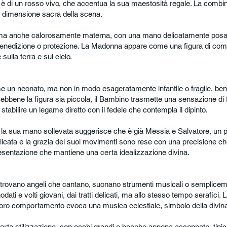
pre è di un rosso vivo, che accentua la sua maestosità regale. La combina
la dimensione sacra della scena.
ma anche calorosamente materna, con una mano delicatamente posata
i benedizione o protezione. La Madonna appare come una figura di 
ulla terra e sul cielo.
un neonato, ma non in modo esageratamente infantile o fragile, bens
ebbene la figura sia piccola, il Bambino trasmette una sensazione di fo
abilire un legame diretto con il fedele che contempla il dipinto.
la sua mano sollevata suggerisce che è già Messia e Salvatore, un p
icata e la grazia dei suoi movimenti sono rese con una precisione ch
sentazione che mantiene una certa idealizzazione divina.
 trovano angeli che cantano, suonano strumenti musicali o semplicem
ati e volti giovani, dai tratti delicati, ma allo stesso tempo serafici. 
oro comportamento evoca una musica celestiale, simbolo della divin
a certa stilizzazione, con occhi grandi e bocche appena accennate, tipic