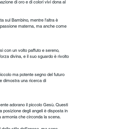
zione di oro e di colori vivi dona al
 sul Bambino, mentre l'altra è
compassione materna, ma anche come
ì con un volto paffuto e sereno,
rza divina, e il suo sguardo è rivolto
iccolo ma potente segno del futuro
e dimostra una ricerca di
ente adorano il piccolo Gesù. Questi
La posizione degli angeli è disposta in
a armonia che circonda la scena.
i dello stile dell’epoca, ma sono