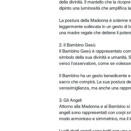
della divinità. Il mantello che la rico
dipinto una luminosità che amplifica 
La postura della Madonna è solenne 
leggermente sollevata in un gesto d
una madre regale che detiene il potere s
2. Il Bambino Gesù
Il Bambino Gesù è rappresentato come 
simbolo della sua divinità e umanità. S
verso l'osservatore, come se volesse st
Il Bambino ha un gesto benedicente e 
sacro che compirà. La sua postura del
verosimiglianza, ma anche una rappre
3. Gli Angeli
Attorno alla Madonna e al Bambino si
angeli sono rappresentati con corpi snod
modo armonioso e simmetrico, ma il l
I volti degli angeli sono tratti con un