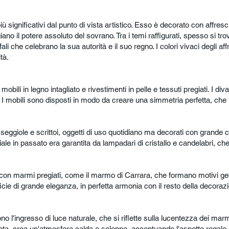
 più significativi dal punto di vista artistico. Esso è decorato con aff
ano il potere assoluto del sovrano. Tra i temi raffigurati, spesso si tr
i che celebrano la sua autorità e il suo regno. I colori vivaci degli affre
tà.
obili in legno intagliato e rivestimenti in pelle e tessuti pregiati. I div
 I mobili sono disposti in modo da creare una simmetria perfetta, che 
, seggiole e scrittoi, oggetti di uso quotidiano ma decorati con grande cu
ciale in passato era garantita da lampadari di cristallo e candelabri, ch
 con marmi pregiati, come il marmo di Carrara, che formano motivi geo
cie di grande eleganza, in perfetta armonia con il resto della decoraz
 l'ingresso di luce naturale, che si riflette sulla lucentezza dei marmi 
eta, crea un'atmosfera calda e solenne, accentuando l'aspetto regale 