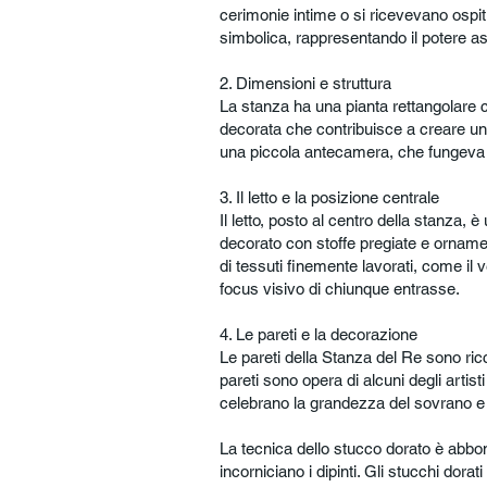
cerimonie intime o si ricevevano ospit
simbolica, rappresentando il potere as
2. Dimensioni e struttura
La stanza ha una pianta rettangolare co
decorata che contribuisce a creare un
una piccola antecamera, che fungeva d
3. Il letto e la posizione centrale
Il letto, posto al centro della stanza,
decorato con stoffe pregiate e ornament
di tessuti finemente lavorati, come il ve
focus visivo di chiunque entrasse.
4. Le pareti e la decorazione
Le pareti della Stanza del Re sono ricc
pareti sono opera di alcuni degli artist
celebrano la grandezza del sovrano e d
La tecnica dello stucco dorato è abbond
incorniciano i dipinti. Gli stucchi dor