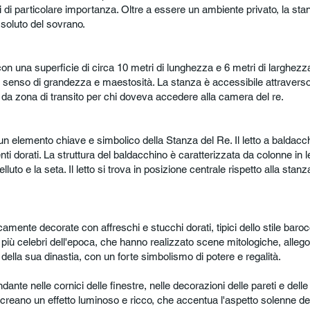
i di particolare importanza. Oltre a essere un ambiente privato, la s
soluto del sovrano.
n una superficie di circa 10 metri di lunghezza e 6 metri di larghezza. 
 senso di grandezza e maestosità. La stanza è accessibile attravers
a zona di transito per chi doveva accedere alla camera del re.
 è un elemento chiave e simbolico della Stanza del Re. Il letto a baldacc
i dorati. La struttura del baldacchino è caratterizzata da colonne in l
lluto e la seta. Il letto si trova in posizione centrale rispetto alla stan
amente decorate con affreschi e stucchi dorati, tipici dello stile baroc
i più celebri dell'epoca, che hanno realizzato scene mitologiche, allego
ella sua dinastia, con un forte simbolismo di potere e regalità.
ante nelle cornici delle finestre, nelle decorazioni delle pareti e del
ati creano un effetto luminoso e ricco, che accentua l'aspetto solenne de