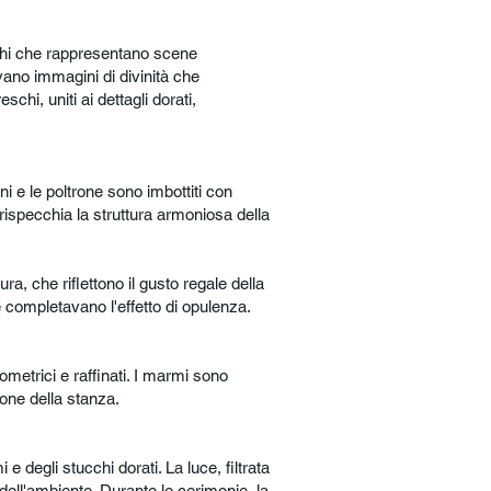
reschi che rappresentano scene
ovano immagini di divinità che
schi, uniti ai dettagli dorati,
ani e le poltrone sono imbottiti con
rispecchia la struttura armoniosa della
ra, che riflettono il gusto regale della
e completavano l'effetto di opulenza.
metrici e raffinati. I marmi sono
ione della stanza.
e degli stucchi dorati. La luce, filtrata
dell'ambiente. Durante le cerimonie, la