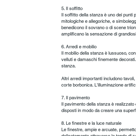
5. Il soffitto
Il soffitto della stanza è uno dei punti
mitologiche e allegoriche, e simboleggi
benedicono il sovrano o di scene trionfal
amplificano la sensazione di grandiosi
6. Arredi e mobilio
Il mobilio della stanza è lussuoso, con m
velluti e damaschi finemente decorati.
stanza.
Altri arredi importanti includono tavoli
corte borbonica. L'illuminazione artifi
7. Il pavimento
Il pavimento della stanza è realizzato
disposti in modo da creare una superfi
8. Le finestre e la luce naturale
Le finestre, ampie e arcuate, permettono
delicatamente attraverso le tende di s