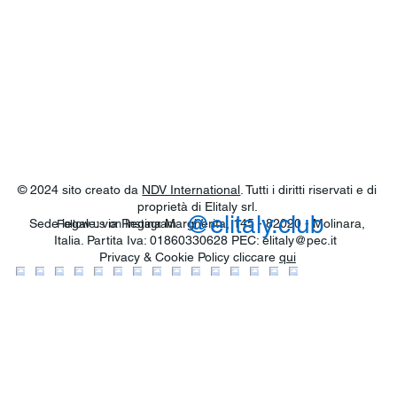
© 2024 sito creato da
NDV International
. Tutti i diritti riservati e di
proprietà di Elitaly srl.
@elitaly.club
Sede legale: via Regina Margherita, 145 - 82020 - Molinara,
Follow us on Instagram
Italia. Partita Iva: 01860330628 PEC:
elitaly@pec.it
Privacy & Cookie Policy cliccare
qui