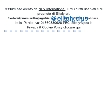
© 2024 sito creato da
NDV International
. Tutti i diritti riservati e di
proprietà di Elitaly srl.
@elitaly.club
Sede legale: via Regina Margherita, 145 - 82020 - Molinara,
Follow us on Instagram
Italia. Partita Iva: 01860330628 PEC:
elitaly@pec.it
Privacy & Cookie Policy cliccare
qui