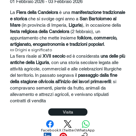
01 Febbraio 2026 - 03 Febbraio 2026
La
Fiera della Candelora
è una
manifestazione tradizionale
e storica
che si svolge ogni anno a
San Bartolomeo al
Mare
(in provincia di Imperia,
Liguria
), in occasione della
festa religiosa della Candelora
(2 febbraio), un
appuntamento che mette insieme
folklore, commercio,
artigianato, enogastronomia e tradizioni popolari
.
📜 Origini e significato
La fiera risale al
XVII secolo
ed è considerata
una delle più
antiche della Liguria
, con una storia secolare legata alle
attività agricole, commerciali e alle celebrazioni liturgiche
del territorio. In passato segnava il
passaggio dalla fine
della stagione olivicola all’inizio dei lavori primaverili
: si
compravano sementi, piante da frutto, animali da
allevamento e attrezzi agricoli, e venivano stipulati
contratti di vendita
Visita
Facebook
X (Twitter)
WhatsApp