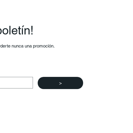
oletín!
erderte nunca una promoción.
>