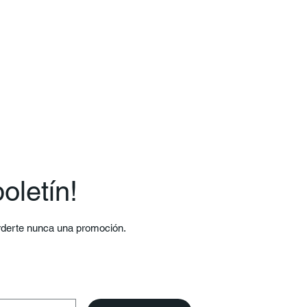
oletín!
erderte nunca una promoción.