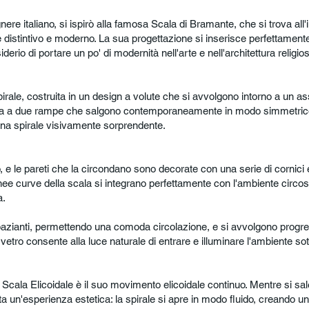
re italiano, si ispirò alla famosa Scala di Bramante, che si trova all
 distintivo e moderno. La sua progettazione si inserisce perfettamente 
derio di portare un po' di modernità nell'arte e nell'architettura religio
pirale, costruita in un design a volute che si avvolgono intorno a un 
ura a due rampe che salgono contemporaneamente in modo simmetrico
na spirale visivamente sorprendente.
 e le pareti che la circondano sono decorate con una serie di cornici 
 linee curve della scala si integrano perfettamente con l'ambiente circos
a.
azianti, permettendo una comoda circolazione, e si avvolgono progre
vetro consente alla luce naturale di entrare e illuminare l'ambiente sot
a Scala Elicoidale è il suo movimento elicoidale continuo. Mentre si sa
a un'esperienza estetica: la spirale si apre in modo fluido, creando u