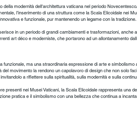
 della modernità dell'architettura vaticana nel periodo Novecentesco.
mentale, l'inserimento di una struttura come la Scala Elicoidale nei Mu
 innovativa e funzionale, pur mantenendo un legame con la tradizione.
inserisce in un periodo di grandi cambiamenti e trasformazioni, anche a l
orrenti art déco e moderniste, che portarono ad un allontanamento da
.
a funzionale, ma una straordinaria espressione di arte e simbolismo a
ità del movimento la rendono un capolavoro di design che non solo facilit
invitandolo a riflettere sulla spiritualità, sulla modernità e sulla continui
ere presenti nei Musei Vaticani, la Scala Elicoidale rappresenta una de
nzione pratica e il simbolismo con una bellezza che continua a incanta