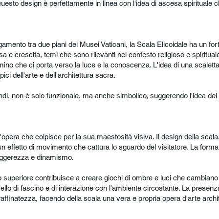
esto design è perfettamente in linea con l'idea di ascesa spirituale c
egamento tra due piani dei Musei Vaticani, la Scala Elicoidale ha un fort
 e crescita, temi che sono rilevanti nel contesto religioso e spiritual
no che ci porta verso la luce e la conoscenza. L'idea di una scaletta c
ipici dell'arte e dell'architettura sacra.
uindi, non è solo funzionale, ma anche simbolico, suggerendo l'idea d
opera che colpisce per la sua maestosità visiva. Il design della scala,
 un effetto di movimento che cattura lo sguardo del visitatore. La form
leggerezza e dinamismo.
no superiore contribuisce a creare giochi di ombre e luci che cambian
vello di fascino e di interazione con l'ambiente circostante. La presen
ffinatezza, facendo della scala una vera e propria opera d'arte archit