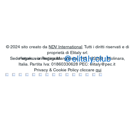
© 2024 sito creato da
NDV International
. Tutti i diritti riservati e di
proprietà di Elitaly srl.
@elitaly.club
Sede legale: via Regina Margherita, 145 - 82020 - Molinara,
Follow us on Instagram
Italia. Partita Iva: 01860330628 PEC:
elitaly@pec.it
Privacy & Cookie Policy cliccare
qui