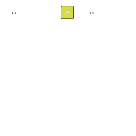
<<
>>