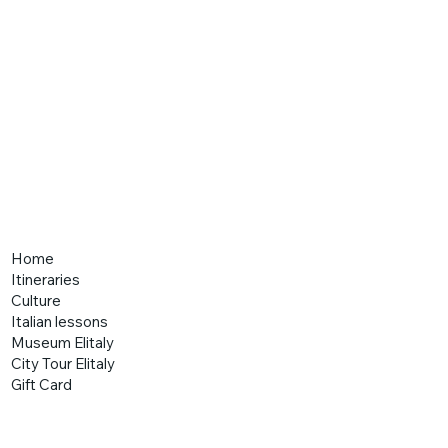
Home
Itineraries
Culture
Italian lessons
Museum Elitaly
City Tour Elitaly
Gift Card
Elitaly world
About us