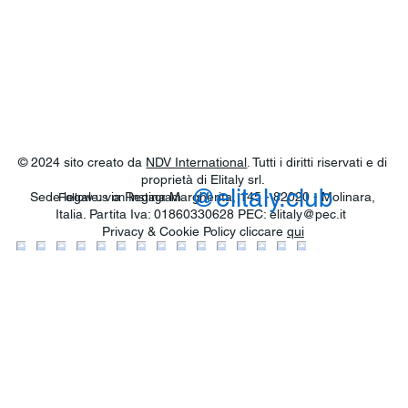
© 2024 sito creato da
NDV International
. Tutti i diritti riservati e di
proprietà di Elitaly srl.
@elitaly.club
Sede legale: via Regina Margherita, 145 - 82020 - Molinara,
Follow us on Instagram
Italia. Partita Iva: 01860330628 PEC:
elitaly@pec.it
Privacy & Cookie Policy cliccare
qui