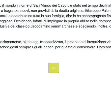
o il mondo il nome di San Marco dei Cavoti, è stato nel tempo declinato
ri e fragranze nuovi, non previsti dalla ricetta originale. Giuseppe Pal
 terra e sostenuto da tutta la sua famiglia, che lo ha accompagnato fin
aggiosa. Decidendo, infatti, di impiegare la propria abilità nella ripropos
usiva del classico Croccantino sammarchese e scegliendo, inoltre, di 
ezionamento, siano oggi meccanizzate, il processo di lavorazione vi
petendo gesti sempre uguali, capaci per questo di conservare il loro ant