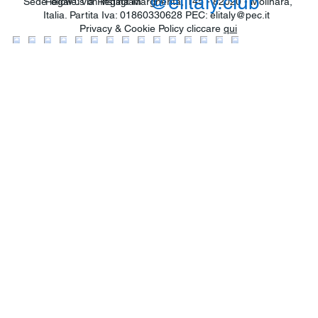
@elitaly.club
Sede legale: via Regina Margherita, 145 - 82020 - Molinara,
Follow us on Instagram
Italia. Partita Iva: 01860330628 PEC:
elitaly@pec.it
Privacy & Cookie Policy cliccare
qui