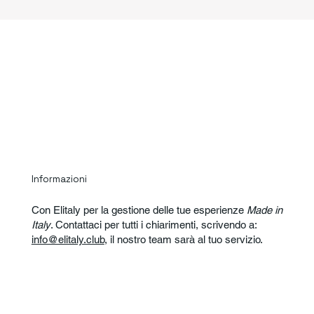
Afternoon: Explore the colorful alleys of 
Trastevere, visit the Basilica of Santa Maria in 
Trastevere, and then walk up the Janiculum Hill: 
from here, you'll enjoy the most romantic and 
complete view of all of Rome as the sun sets.
Informazioni
Con Elitaly per la gestione delle tue esperienze
Made in
Italy
. Contattaci per tutti i chiarimenti, scrivendo a:
info@elitaly.club
, il nostro team sarà al tuo servizio.