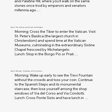
and Palatine Hill, where you'll walk on the same 
stones once trod by emperors and senators 
millennia ago.

Lunch: Head to the Monti district, a bohemian 
neighborhood just steps from the Forum, to enjoy 
a plate of Spaghetti alla Carbonara or Carciofo 
alla Giudia (Jewish-style artichokes) in a traditional 
Day 2: The Vatican and Castel Sant'Angelo
Morning: Cross the Tiber to enter the Vatican. Visit 
trattoria.

St. Peter's Basilica (the largest church in 
Afternoon: Head to the Pantheon, the world's 
Christendom) and spend time at the Vatican 
best-preserved Roman temple with its open 
Museums, culminating in the extraordinary Sistine 
dome. Continue to Piazza Navona to admire 
Chapel frescoed by Michelangelo.

Bernini's Fountain of the Four Rivers and enjoy the 
Lunch: Stop in the Borgo Pio or Prati 
lively atmosphere of street performers.
neighborhoods for a Roman "pizza al taglio" 
(crispy and thin) or a porchetta sandwich.

Afternoon: Stroll to Castel Sant'Angelo, Hadrian's 
ancient mausoleum transformed into a papal 
Day 3: Baroque, Shopping, and Trastevere
Morning: Wake up early to see the Trevi Fountain 
fortress. Climb to the terrace for a spectacular 
without the crowds and toss your coin. Continue 
view of St. Peter's. End the day by crossing the 
to the Spanish Steps and its monumental 
evocative Ponte Sant'Angelo at sunset.
staircase, then lose yourself among the shop 
windows of Via del Corso and Via Condotti.

Lunch: Cross Ponte Sisto and have lunch in 
Trastevere, Rome's most authentic neighborhood. 
Order a Cacio e Pepe or Amatriciana at an osteria 
with outdoor seating.
